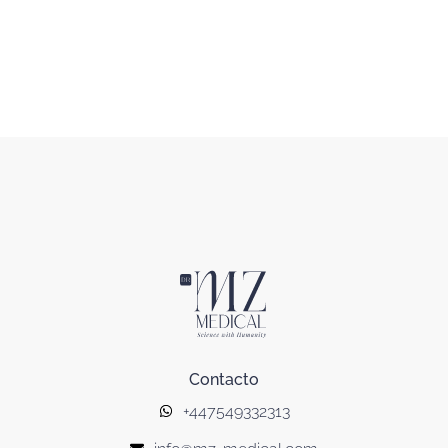
Contacto
+447549332313