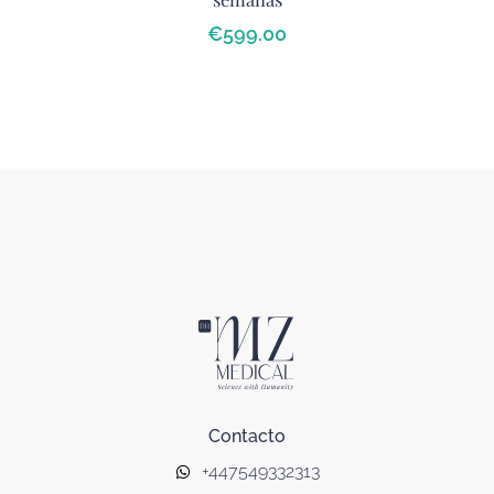
€
599
.00
Contacto
+447549332313