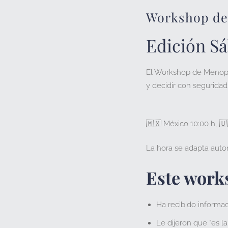
Workshop d
Edición
S
El Workshop de Menopa
y decidir con seguridad
🇲🇽
México
10:00 h,
🇺
La hora se adapta auto
Este works
Ha recibido informa
Le dijeron que “es la