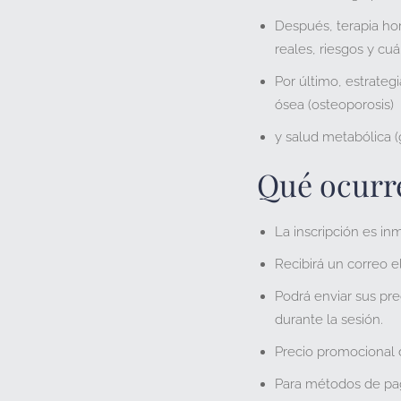
Después
, terapia h
reales, riesgos y cuá
Por último
, estrateg
ósea (osteoporosis)
y salud metabólica (
Qué ocurre
La inscripción es inm
Recibirá un correo e
Podrá enviar sus pre
durante la sesión.
Precio promocional 
Para métodos de pag