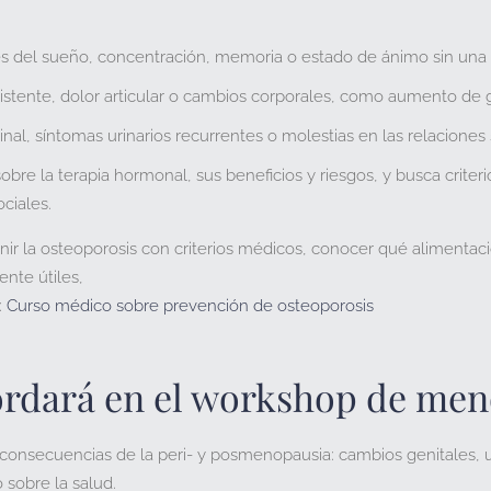
es del sueño, concentración, memoria o estado de ánimo
sin una 
stente, dolor articular o cambios corporales
, como aumento de g
al, síntomas urinarios recurrentes o molestias en las relaciones
sobre la terapia hormonal
, sus beneficios y riesgos, y busca crite
ciales.
nir la osteoporosis con criterios médicos
, conocer
qué alimentac
ente útiles
,
:
Curso médico sobre prevención de osteoporosis
ordará en el workshop de me
 consecuencias de la peri- y posmenopausia: cambios genitales, u
 sobre la salud.