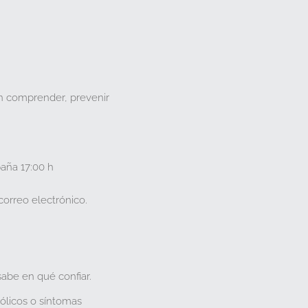
n comprender, prevenir
paña
17:00 h
orreo electrónico.
be en qué confiar.
ólicos o síntomas