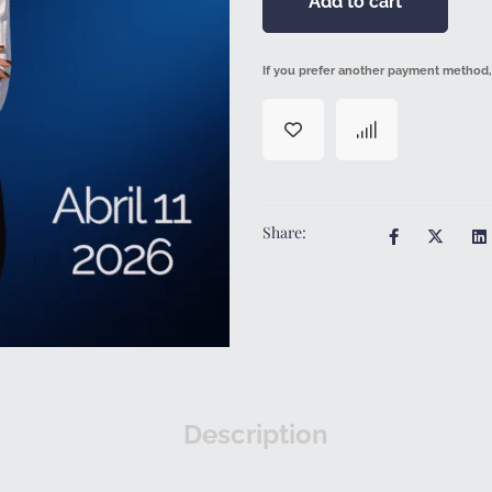
Add to cart
If you prefer another payment method,
Share:
Description