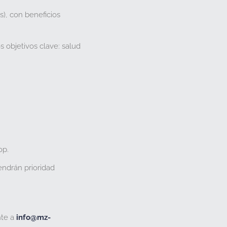
s), con beneficios
s objetivos clave: salud
op.
endrán prioridad
nte a
info@mz-