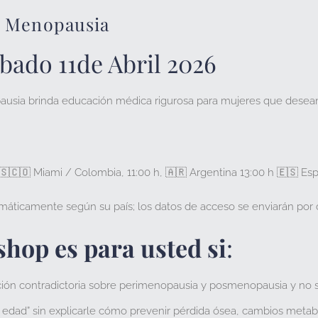
e Menopausia
ábado
11de Abril 2026
usia brinda educación médica rigurosa para mujeres que desea
🇸🇨🇴
Miami / Colombia,
11:00 h,
🇦🇷
Argentina
13:00 h
🇪🇸
Es
máticamente según su país; los datos de acceso se enviarán por c
hop es para usted si
:
ción
contradictoria
sobre perimenopausia y posmenopausia y no sa
 edad” sin explicarle
cómo prevenir
pérdida ósea, cambios metab