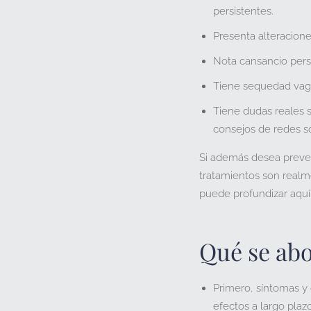
persistentes.
Presenta
alteracion
Nota
cansancio persi
Tiene
sequedad vagin
Tiene
dudas reales 
consejos de redes so
Si además desea
preve
tratamientos son realm
puede profundizar aquí
Qué se ab
Primero
, síntomas y
efectos a largo plazo