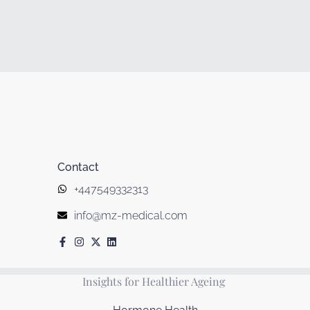
Contact
+447549332313
info@mz-medical.com
Insights for Healthier Ageing