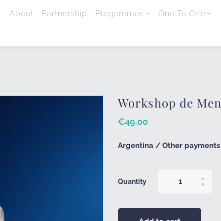
About
Partnership
Progammes
One To One
Workshop de Meno
€
49
.00
Argentina / Other payments 
Quantity